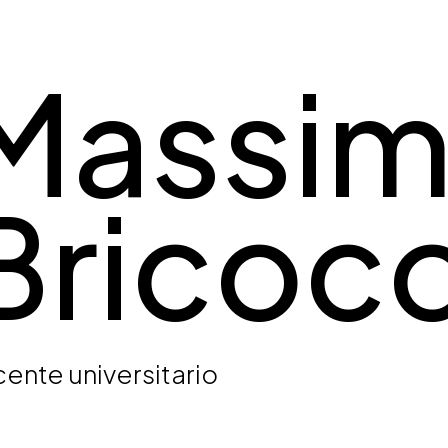
Massi
Bricoco
ente universitario