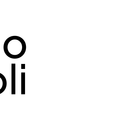
mo
li