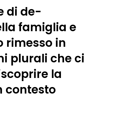
e di de-
lla famiglia e
o rimesso in
i plurali che ci
scoprire la
un contesto